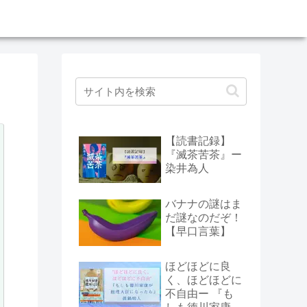
【読書記録】
『滅茶苦茶』ー
染井為人
バナナの謎はま
だ謎なのだぞ！
【早口言葉】
ほどほどに良
く、ほどほどに
不自由ー 『も