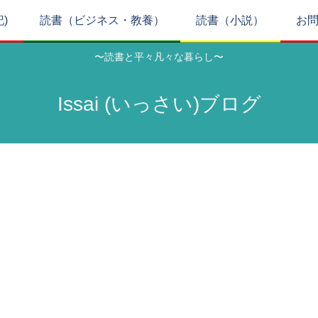
記)
読書（ビジネス・教養）
読書（小説）
お
〜読書と平々凡々な暮らし〜
Issai (いっさい)ブログ