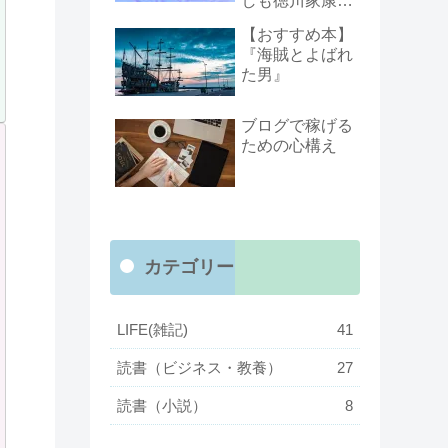
しも徳川家康が
総理大臣になっ
【おすすめ本】
たら』より
『海賊とよばれ
た男』
ブログで稼げる
ための心構え
カテゴリー
LIFE(雑記)
41
読書（ビジネス・教養）
27
読書（小説）
8