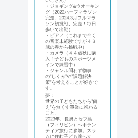
いこさん）
・ジョギング&ウオーキン
グ（2022ハーフマラソン
完走。2024.3月フルマラ
ソン初挑戦、完走！毎日
歩いて出勤）
・ピアノ（これまで全く
の音楽未経験ですが４３
歳の春から挑戦中）
・カメラ（４４歳秋に購
入！子どものスポーツメ
インで練習中）
・ジャンル問わず物事
の”しくみ”や”課題解決
策”を考えることが好きで
す。
夢：
世界の子どもたちから”飢
え”を無くす事業に携わる
こと。
2023年、長男とセブ島
（フィリピン）へボラン
ティア旅行に参加。スラ
ムに住む子ども達へ支