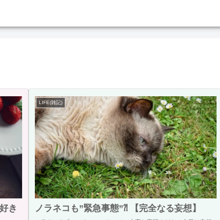
LIFE(雑記)
好き
ノラネコも”緊急事態”⁈ 【完全なる妄想】