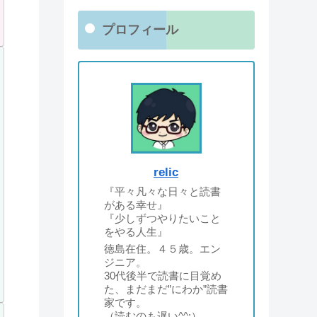
プロフィール
relic
『平々凡々な日々と読書
がある幸せ』
『少しずつやりたいこと
をやる人生』
徳島在住。４５歳。エン
ジニア。
30代後半で読書に目覚め
た、まだまだ”にわか”読書
家です。
（読むのも遅い^^;）