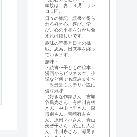
家族は、妻、３児、ワン
コ１匹。
日々の雑記、読書で得ら
れる好奇心、喜び、学
び、心の平和を分かち合
えれば嬉しいです。
趣味の読書と日々の挑
戦、思索、出来事を綴っ
ていきます。
趣味：
・読書〜子どもの絵本、
漫画からビジネス本、小
説など何でも読みます〜
※最近ミステリ小説に
偏り気味
（好きな作家さん：宮城
谷昌光さん、有栖川有栖
さん、中山七里さん、森
博嗣さん、青崎有吾さ
ん、原田マハさん、青山
美智子さん、綾辻行人さ
ん、小川糸さん、瀬尾ま