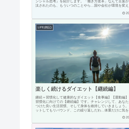
ンシャル思考』を紹介します。「働き方改革」なんて言葉が
汰されたのも、もういつのことやら…国や会社が環境を変えて.
20
LIFE(雑記)
楽しく続けるダイエット【継続編】
継続＝習慣化して健康的なダイエット【食事編】【運動編】
習慣化に向けての【継続編】です。チャレンジして、あなた
つけた良い生活習慣、そして身体を維持していきましょう。
ットしてもリバウンド、この繰り返しだわ…体重だけに気を取ら
20