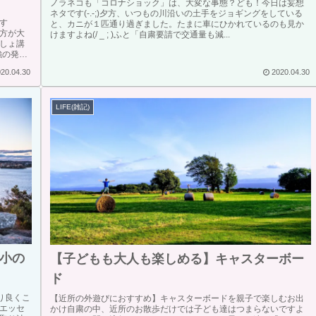
ノラネコも「コロナショック」は、大変な事態？ども！今日は妄想
ネタです(-.-;)夕方、いつもの川沿いの土手をジョギングをしている
す
と、カニが１匹通り過ぎました。たまに車にひかれているのも見か
方が大
けますよね(/ _ ; )ふと「自粛要請で交通量も減...
しょ講
強の発酵
20.04.30
2020.04.30
LIFE(雑記)
小の
【子どもも大人も楽しめる】キャスターボー
ド
り良くこ
【近所の外遊びにおすすめ】キャスターボードを親子で楽しむお出
エッセ
かけ自粛の中、近所のお散歩だけでは子ども達はつまらないですよ