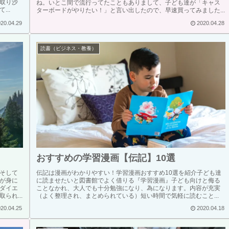
取り沙
ね。いとこ間で流行ってたこともありまして、子ども達が「キャス
..
ターボードがやりたい！」と言い出したので、早速買ってみました...
20.04.29
2020.04.28
読書（ビジネス・教養）
おすすめの学習漫画【伝記】10選
そして
伝記は漫画がわかりやすい！学習漫画おすすめ10選を紹介子ども達
が身に
に読ませたいと図書館でよく借りる『学習漫画』子ども向けと侮る
ダイエ
ことなかれ、大人でも十分勉強になり、為になります。内容が充実
れ...
（よく整理され、まとめられている）短い時間で気軽に読むこと...
20.04.25
2020.04.18