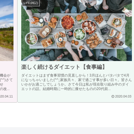
LIFE(雑記)
楽しく続けるダイエット【食事編】
機会が
ダイエットはまず食事習慣の見直しから！3月ほんとバタバタで4月
^)さて
になっちゃいました(^^;;家族共々、家で過ごす事が多い日々。皆さん
せ
いかがお過ごしでしょうか。さて今日は私が現在取り組み中のダイ
...
エットの話。結婚時期に一時的に痩せたものの20代前...
20.04.11
2020.04.03