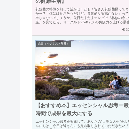
の健康生活】
乳酸菌の特徴を知って活かせ！ども！皆さん乳酸菌摂ってま
か〜？「体には良さそうだけど、具体的な実感がない」って
半じゃないでしょうか。先日たまたまテレビで『林修の今で
座』を見てたら、ヨーグルトVSキムチの免疫力を上げる最
食...
20
読書（ビジネス・教養）
【おすすめ本】エッセンシャル思考ー最
時間で成果を最大にする
エッセンシャル思考を実践して、あなたの”大事な人生”をよ
んにちは！今日は皆さんにも是非取り入れていただきたい『