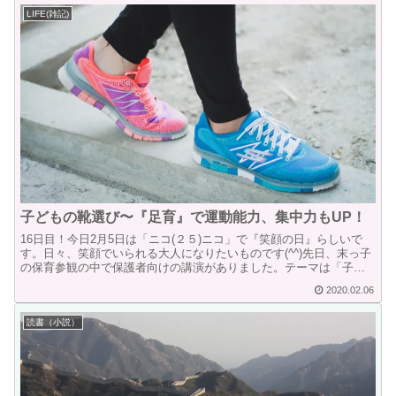
LIFE(雑記)
子どもの靴選び〜『足育』で運動能力、集中力もUP！
16日目！今日2月5日は「ニコ(２５)ニコ」で『笑顔の日』らしいで
す。日々、笑顔でいられる大人になりたいものです(^^)先日、末っ子
の保育参観の中で保護者向けの講演がありました。テーマは「子ど
もの足育」普段あまり気にしていない事だったのです...
2020.02.06
読書（小説）