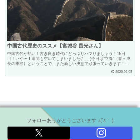
中国古代歴史のススメ【宮城谷 昌光さん】
中国古代が熱い！古き良き時代にどっぷりハマりましょう！15日
目！いや〜１週間も空いてしまいました(/ _ ; )今日は”立春”（春＝成
長の季節）ということで、また新しい決意で頑張っていきます！タ
イトル通り、今日は宮城谷 昌光（みやぎたに ま...
2020.02.05
フォローありがとうございます ♪(´ε｀ )