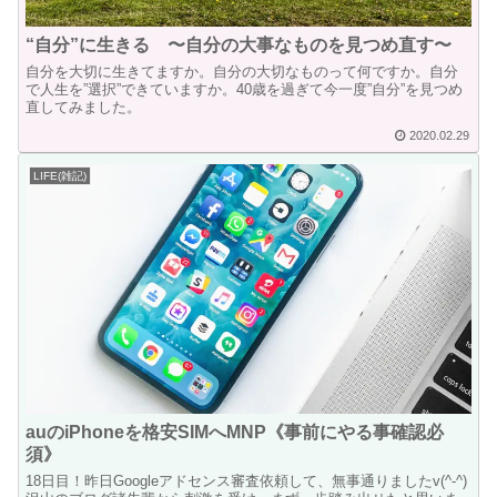
“自分”に生きる 〜自分の大事なものを見つめ直す〜
自分を大切に生きてますか。自分の大切なものって何ですか。自分
で人生を”選択”できていますか。40歳を過ぎて今一度”自分”を見つめ
直してみました。
2020.02.29
LIFE(雑記)
auのiPhoneを格安SIMへMNP《事前にやる事確認必
須》
18日目！昨日Googleアドセンス審査依頼して、無事通りましたv(^-^)