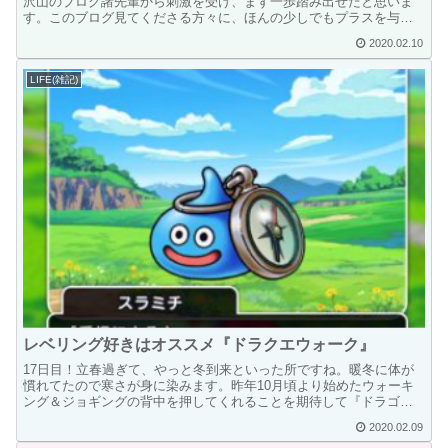
沢山のブログ諸先輩から刺激を受け、まず一歩踏み出せたと思いま
す。このブログ見てくださる方々に、ほんの少しでもプラスを与え
ていけるよう今後も精進していきますので、よろ...
2020.02.10
LIFE(雑記)
レベリング好きはオススメ『ドラクエウォーク』
17日目！立春過ぎて、やっと冬到来といった所ですね。暖冬に体が
慣れてたので寒さが身に染みます。昨年10月頃より始めたウォーキ
ング＆ジョギングの背中を押してくれることを期待して『ドラゴン
クエストウォーク』を合わせて始めています。『ドラゴンクエ...
2020.02.09