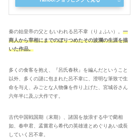
秦の始皇帝の父ともいわれる呂不韋（りょふい）。
一
商人から宰相にまでのぼりつめたその波瀾の生涯を描
いた作品。
多くの食客を抱え、『呂氏春秋』を編んだということ
以外、多くの謎に包まれた呂不韋に、澄明な筆致で生
命を与え、みごとな人物像を作り上げた、宮城谷さん
六年半に及ぶ大作です。
古代中国戦国期（末期）、諸国を放浪する中で藺相
如、春申君、孟嘗君ら希代の英雄達とめぐりあい成長
していく呂不韋。