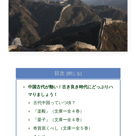
目次
中国古代が熱い！古き良き時代にどっぷりハ
マりましょう！
古代中国っていつ頃？
『楽毅』（文庫ー全４巻）
『晏子』（文庫ー全４巻）
奇貨居くべし（文庫ー全５巻）