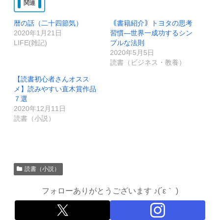
関連
暦の話（二十四節気）
｟書籍紹介｠トヨタの思考
2020年1月21日
習慣―世界一成功するシン
LIFE(雑記)
プルな法則
2020年5月5日
読書（ビジネス・教養）
【読書初心者さんオスス
メ】読みやすい直木賞作品
７選
2020年12月11日
読書（小説）
読書（小説）
フォローありがとうございます ♪(´ε｀ )