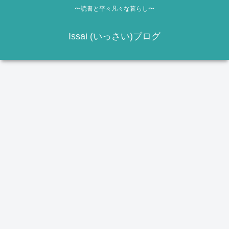
〜読書と平々凡々な暮らし〜
Issai (いっさい)ブログ