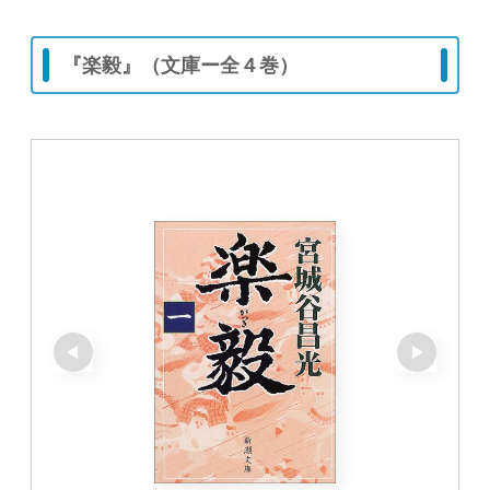
『楽毅』（文庫ー全４巻）