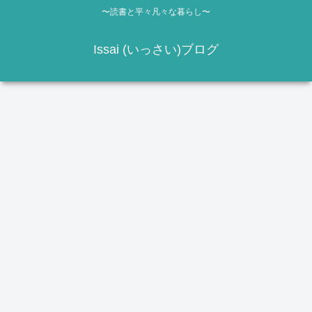
〜読書と平々凡々な暮らし〜
Issai (いっさい)ブログ