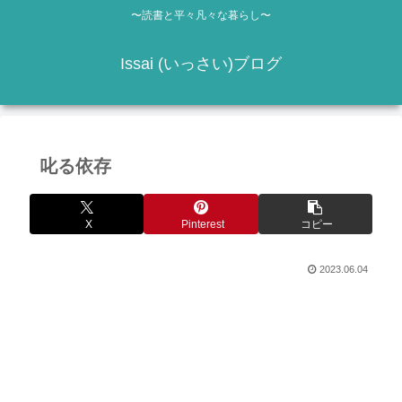
〜読書と平々凡々な暮らし〜
Issai (いっさい)ブログ
叱る依存
X
Pinterest
コピー
2023.06.04